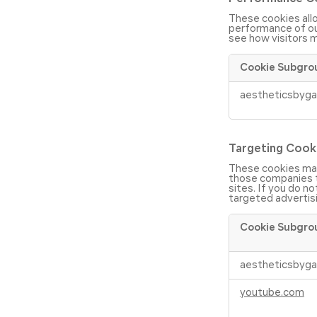
These cookies all
performance of our
see how visitors 
Cookie Subgro
Performance
aestheticsbyga
Cookies
Targeting Cook
These cookies may
those companies to
sites. If you do no
targeted advertis
Cookie Subgro
Targeting
aestheticsbyga
Cookies
youtube.com