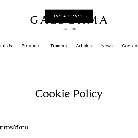
FIND A CLINIC
Products
ut Us
Trainers
Articles
News
Contac
Cookie Policy
ตการใช้งาน