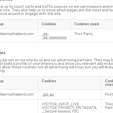
ow us to count visits and traffic sources so we can measure and i
 site. They also help us to know which pages are the most and le
move around or engage with the site.
up
Cookies
Cookies used
ldermathailand.com
_ga
,
First Party
_ga_xxxxxxxxxx
ies
 be set on our site by us and our advertising partners. They may 
 build a profile of your interests and show you relevant ads inclu
t allow these cookies, not all advertising will stop, but you will like
ing.
up
Cookies
Coo
use
ldermathailand.com
_gcl_au
Firs
VISITOR_INFO1_LIVE,
Thir
VISITOR_PRIVACY_METADATA,
Part
__Secure-xxxxxxx, YSC