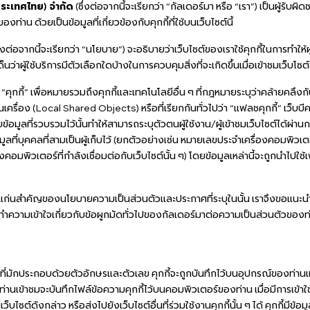
(ประเทศไทย) จำกัด
(ซึ่งต่อจากนี้จะเรียกว่า “กัลเดอร์มา หรือ “เรา”) เป็นผู้รั
่าน ด้วยเป็นข้อมูลที่เกี่ยวข้องกับคุกกี้ที่ใช้บนเว็บไซต์นี้
ึ่งต่อจากนี้จะเรียกว่า “นโยบาย”) จะอธิบายว่าเว็บไซต์ของเราใช้คุกกี้ในการทำให้ผู
นว่าผู้ใช้บริการมีตัวเลือกใดบ้างในการควบคุมสิ่งที่จะเกิดขึ้นเมื่อเข้าชมเว็บโซ
 “คุกกี้” เพื่อหมายรวมถึงคุกกี้และเทคโนโลยีอื่น ๆ ที่กฎหมายระบุว่าคล้ายคลึงก
นในเครื่อง (Local Shared Objects) หรือที่เรียกกันทั่วไปว่า “แฟลชคุกกี้” เว็บ
้อมูลที่รวบรวมไว้นั้นทำให้สามารถระบุตัวตนผู้ใช้งาน/ผู้เข้าชมเว็บไซต์ได้ผ่าน
ลที่บุคคลที่สามเป็นผู้เก็บไว้ (ยกตัวอย่างเช่น หมายเลขประจำเครื่องคอมพิวเ
อมพิวเตอร์ที่กำลังเชื่อมต่อกับเว็บไซต์นั้น ๆ) โดยข้อมูลเหล่านี้จะถูกนำไปใช
นแก่นสำคัญของนโยบายความเป็นส่วนตัวและประกาศที่ระบุในนั้น เราจึงขอแนะน
อทำความเข้าใจเกี่ยวกับข้อผูกมัดทั่วไปของกัลเดอร์มาต่อความเป็นส่วนตัวของท
กที่มักประกอบด้วยตัวอักษรและตัวเลข คุกกี้จะถูกบันทึกไว้บนอุปกรณ์ของท่านเมื
ี่ท่านเข้าชมจะบันทึกไฟล์ข้อความคุกกี้ไว้บนคอมพิวเตอร์ของท่าน เมื่อมีการเข้าใ
เว็บไซต์ดังกล่าว หรือส่งไปยังเว็บไซต์อื่นที่ร่วมใช้งานคุกกี้นั้น ๆ ได้ คุกกี้มีข้อม