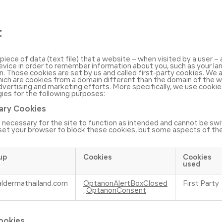
t
l piece of data (text file) that a website – when visited by a user 
device in order to remember information about you, such as your l
on. Those cookies are set by us and called first-party cookies. We a
hich are cookies from a domain different than the domain of the 
 advertising and marketing efforts. More specifically, we use cooki
ies for the following purposes:
sary Cookies
necessary for the site to function as intended and cannot be swi
set your browser to block these cookies, but some aspects of th
up
Cookies
Cookies
used
aldermathailand.com
OptanonAlertBoxClosed
First Party
,
OptanonConsent
ookies