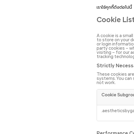
เราใช้คุกกี้ดังต่อไปนี้
Cookie Lis
A cookie is a smal
to store on your 
or login informati
party cookies – w
visiting – for our
tracking technolog
Strictly Neces
These cookies are 
systems. You can 
not work.
Cookie Subgro
Strictly
.aestheticsbyg
Necessary
Cookies
Performance C