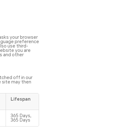
– asks your browser
anguage preference
lso use third-
website you are
es and other
tched off in our
e site may then
Lifespan
365 Days,
365 Days