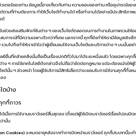
เตอร์ของท่าน ข้อมูลนี้อาจเกี่ยวกับท่าน ความชอบของท่าน หรืออุปกรณ์ของท
นได้ตามที่ท่านต้องการ ทำให้เว็บไซต์ทำงานได้ หรือทำงานได้อย่างมีประสิทธิภาพม
ซต์
ะมันช่วยส่งเสริมฟังก์ชันต่าง ๆ ของเว็บไซต์ตลอดจนการทำงานในภาพรวมให้ออกม
ระสบการณ์ที่มีความเฉพาะตัวกว่าที่เคย นอกจากนี้ คุกกี้ยังทำให้เรามีข้อมูลเชิงลึ
ม รวมไปถึงทำให้เราเข้าใจว่าผู้เยี่ยมชมใช้งานเว็บไซต์และบริการต่าง ๆ บนนั้นอย่
ลยีอื่นที่คล้ายคลึงนั้นถือเป็นเรื่องปกติทั่วไปมาได้ระยะหนึ่งแล้ว โดยเฉพาะคุกกี
่าง ๆ การใช้เทคโนโลยีดังกล่าวจึงไม่ถือว่าขัดต่อกฎหมาย แต่จะต้องแจ้งให้ผู้ใ
ไซต์นั้น ๆ ล่วงหน้า โดยผู้ใช้บริการมีสิทธิเลือกว่าจะยอมรับการใช้งานคุกกี้ทั้ง
นเอง
ทใดบ้าง
คุกกี้ถาวร
้เมื่อการใช้งานเบราว์เซอร์สิ้นสุดลง (ตั้งแต่ผู้ใช้เปิดเบราว์เซอร์เรื่อยไปจนปิดเ
่านั้น
sion Cookies)
จะหมดอายุหลังจากทำการปิดหน้าเบราว์เซอร์ คุกกี้ประเภทนี้จะทำ