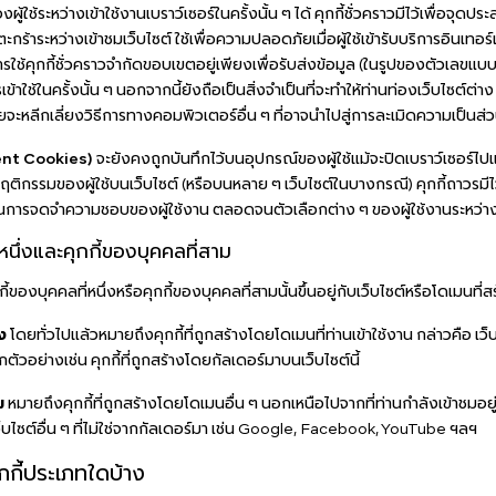
ู้ใช้ระหว่างเข้าใช้งานเบราว์เซอร์ในครั้งนั้น ๆ ได้ คุกกี้ชั่วคราวมีไว้เพื่อจุด
ส่ตะกร้าระหว่างเข้าชมเว็บไซต์ ใช้เพื่อความปลอดภัยเมื่อผู้ใช้เข้ารับบริการอินเทอร
ารใช้คุกกี้ชั่วคราวจำกัดขอบเขตอยู่เพียงเพื่อรับส่งข้อมูล (ในรูปของตัวเลขแบบส
รเข้าใช้ในครั้งนั้น ๆ นอกจากนี้ยังถือเป็นสิ่งจำเป็นที่จะทำให้ท่านท่องเว็บไซต์ต
จะหลีกเลี่ยงวิธีการทางคอมพิวเตอร์อื่น ๆ ที่อาจนำไปสู่การละเมิดความเป็นส่ว
tent Cookies)
จะยังคงถูกบันทึกไว้บนอุปกรณ์ของผู้ใช้แม้จะปิดเบราว์เซอร์ไปแล
กรรมของผู้ใช้บนเว็บไซต์ (หรือบนหลาย ๆ เว็บไซต์ในบางกรณี) คุกกี้ถาวรมีไว
็นการจดจำความชอบของผู้ใช้งาน ตลอดจนตัวเลือกต่าง ๆ ของผู้ใช้งานระหว่างเ
่หนึ่งและคุกกี้ของบุคคลที่สาม
กี้ของบุคคลที่หนึ่งหรือคุกกี้ของบุคคลที่สามนั้นขึ้นอยู่กับเว็บไซต์หรือโดเมนที่สร
ง
โดยทั่วไปแล้วหมายถึงคุกกี้ที่ถูกสร้างโดยโดเมนที่ท่านเข้าใช้งาน กล่าวคือ เว็
วอย่างเช่น คุกกี้ที่ถูกสร้างโดยกัลเดอร์มาบนเว็บไซต์นี้
ม
หมายถึงคุกกี้ที่ถูกสร้างโดยโดเมนอื่น ๆ นอกเหนือไปจากที่ท่านกำลังเข้าชมอยู่ ก
็บไซต์อื่น ๆ ที่ไม่ใช่จากกัลเดอร์มา เช่น Google, Facebook, YouTube ฯลฯ
คุกกี้ประเภทใดบ้าง