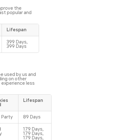
mprove the
ast popular and
Lifespan
399 Days,
399 Days
be used by us and
ding on other
ly experience less
kies
Lifespan
d
t Party
89 Days
d
179 Days,
y
179 Days,
179 Days,