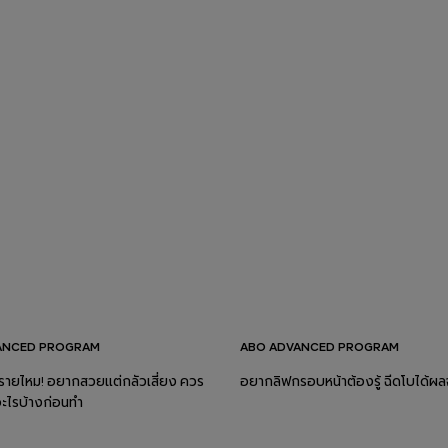
ANCED PROGRAM
ABO ADVANCED PROGRAM
รายไหม! อยากสวยแต่กลัวเสี่ยง ควร
อยากลิฟกรอบหน้าต้องรู้ ฉีดโบได้ผล
ะไรบ้างก่อนทำ