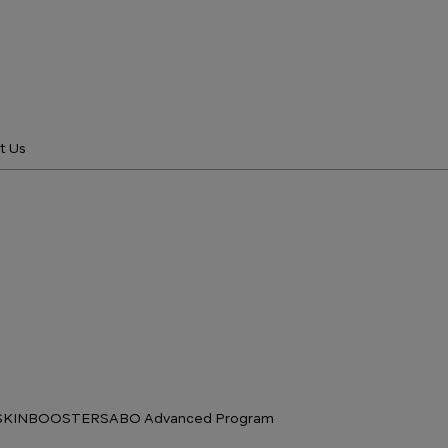
t Us
l SKINBOOSTERS
ABO Advanced Program