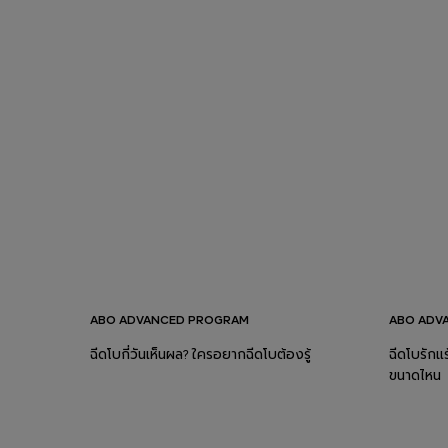
ABO ADVANCED PROGRAM
ABO ADV
ฉีดโบกี่วันเห็นผล? ใครอยากฉีดโบต้องรู้
ฉีดโบรักแร
ขนาดไหน