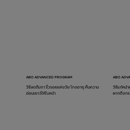
ABO ADVANCED PROGRAM
ABO ADV
วิธีลดตีนกา ริ้วรอยแห่งวัย โกงอายุ คืนความ
วิธีแก้หน้
อ่อนเยาว์ให้ใบหน้า
ผากตึงกระ