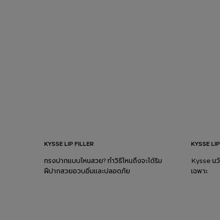
KYSSE LIP FILLER
KYSSE LIP
ทรงปากแบบไหนสวย? ทำวิธีไหนถึงจะได้ริม
Kysse นวั
ฝีปากสวยอวบอิ่มและปลอดภัย
เฉพาะ