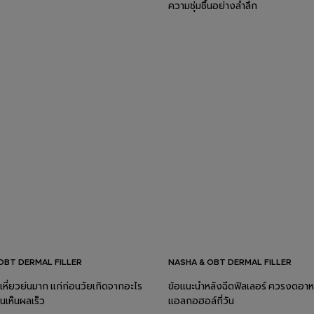
ความชุ่มชื้นอย่างล้ำลึก
OBT DERMAL FILLER
NASHA & OBT DERMAL FILLER
เหี่ยวย่นมาก แก่ก่อนวัยเกิดจากอะไร
ข้อแนะนำหลังฉีดฟิลเลอร์ ควรงดอา
หนเห็นผลเร็ว
แอลกอฮอล์กี่วัน