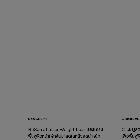
RESCULPT
ORIGINAL
ReSculpt after Weight Loss โปรแกรม
Click บู
ฟื้นฟูผิวหน้าให้กลับมาสดใสหลังลดน้ำหนัก
เพื่อฟื้นฟ