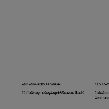
ABO ADVANCED PROGRAM
ABO ADV
รีวิวโบปีกจมูก ปรับรูปจมูกให้เรียวสวย มีเสน่ห์
ฉีดโบอันต
พิจารณาอ