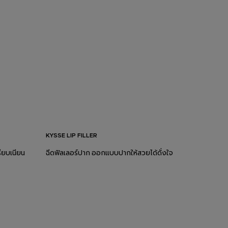
KYSSE LIP FILLER
รียบเนียน
ฉีดฟิลเลอร์ปาก ออกแบบปากให้สวยได้ดั่งใจ