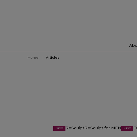
Abo
Home
Articles
ReSculpt
ReSculpt for MEN
O
NEW
NEW