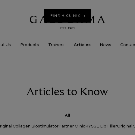
FIND A CLINIC
Products
ut Us
Trainers
Articles
News
Contac
Articles to Know
All
riginal Collagen Biostimulator
Partner Clinic
KYSSE Lip Filler
Origina