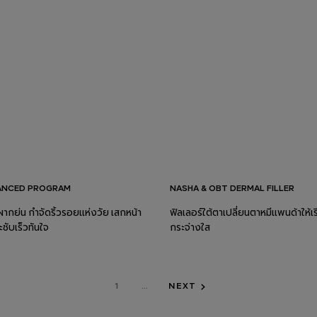
ANCED PROGRAM
NASHA & OBT DERMAL FILLER
าผากย่น กำจัดริ้วรอยแห่งวัย เสกหน้า
ฟิลเลอร์ใต้ตาเปลี่ยนตาหมีแพนด้าให้เ
ชับเร็วทันใจ
กระจ่างใส
1
...
NEXT