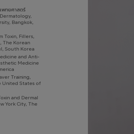
ณะแพทยศาสตร์
 Dermatology,
sity, Bangkok,
 Toxin, Fillers,
, The Korean
l, South Korea
edicine and Anti-
sthetic Medicine
merica
aver Training,
e United States of
Toxin and Dermal
ew York City, The