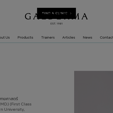
FIND A CLINIC
Products
ut Us
Trainers
Articles
News
Contac
แพทยศาสตร์
MD.) (First Class
 University,