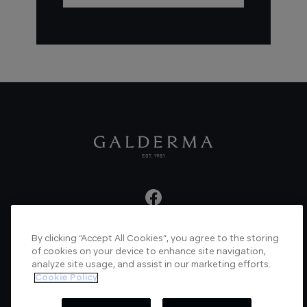
By clicking “Accept All Cookies”, you agree to the storing
About us
Articles
News
Videos
of cookies on your device to enhance site navigation,
analyze site usage, and assist in our marketing efforts.
Verified Certificate
Contact us
Cookie Policy
Cookie Policy
Privacy Policy