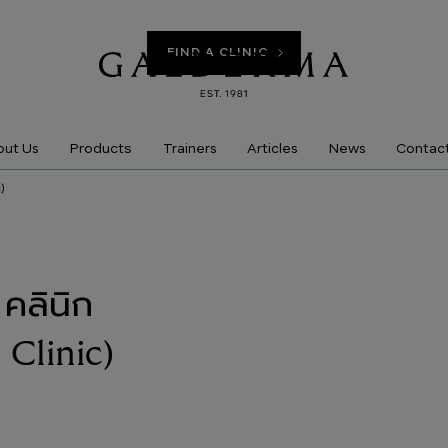
FIND A CLINIC
Products
ut Us
Trainers
Articles
News
Contac
)
คลินิก
 Clinic)