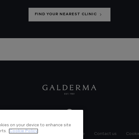
FIND YOUR NEAREST CLINIC
ookies on your device to enhance site
rts.
Cookie Policy
News
Videos
Verified Certificate
Contact us
Cookie