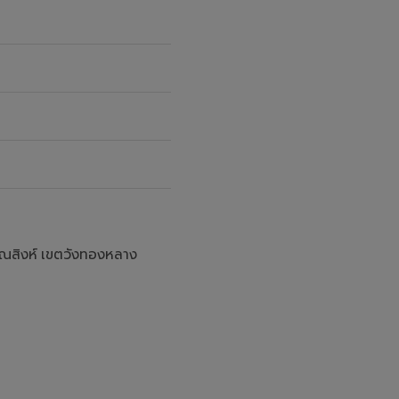
M
ุณสิงห์ เขตวังทองหลาง