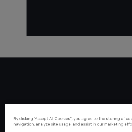
By clicking “Accept All Cookies”, you agree to the storing of c
navigation, analyze site usage, and assist in our marketing effo
About us
Articles