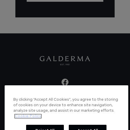
By clicking “Accept All Cookies”, you agree to the storing
About us
Articles
News
Videos
of cookies on your device to enhance site navigation,
analyze site usage, and assist in our marketing efforts.
Verified Certificate
Contact us
Cookie Policy
Cookie Policy
Privacy Policy