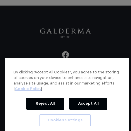
By clicking “Accept All Cookies”, you agree to the storing
About us
Articles
News
Videos
of cookies on your device to enhance site navigation,
analyze site usage, and assist in our marketing efforts.
Verified Certificate
Contact us
Cookie Policy
Cookie Policy
Privacy Policy
Reject All
Accept All
© Galderma Laboratories 2022
Cookies Settings