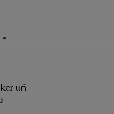
t Us
ker แก้
ม