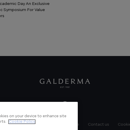
cademic Day An Exclusive
c Symposium For Value
rs
ookies on your device to enhance site
rts.
Cookie Policy
News
Videos
Verified Certificate
Contact us
Cookie