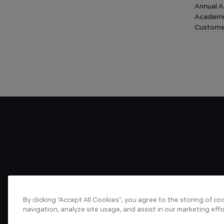
Annual A
Academi
Custome
By clicking “Accept All Cookies”, you agree to the storing of c
navigation, analyze site usage, and assist in our marketing effo
About us
Articles