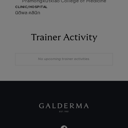
Pramongkutklao College of Medicine
CLINIC/HOSPITAL
นิติพล คลินิก
Trainer Activity
No upcoming trainer activities.