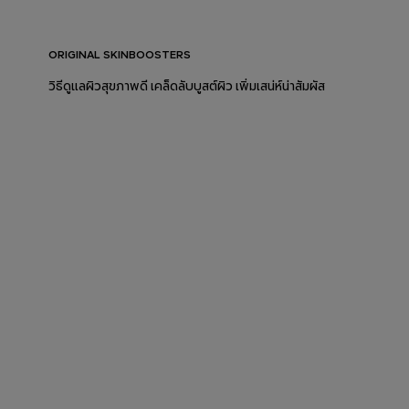
ORIGINAL SKINBOOSTERS
วิธีดูแลผิวสุขภาพดี เคล็ดลับบูสต์ผิว เพิ่มเสน่ห์น่าสัมผัส