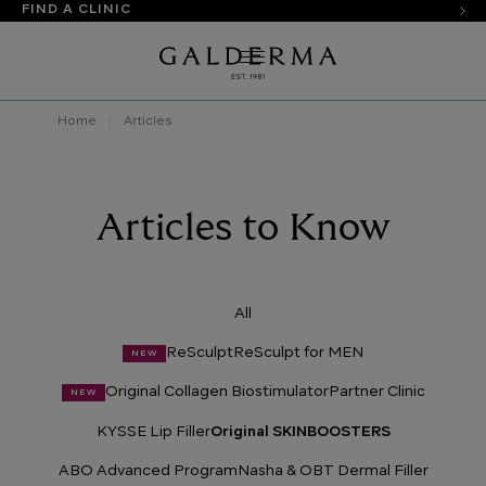
FIND A CLINIC
Home
Articles
Articles to Know
All
ReSculpt
ReSculpt for MEN
NEW
Original Collagen Biostimulator
Partner Clinic
NEW
KYSSE Lip Filler
Original SKINBOOSTERS
ABO Advanced Program
Nasha & OBT Dermal Filler