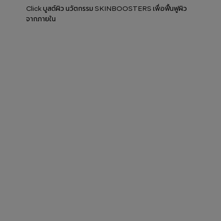
Click บูสต์ผิว นวัตกรรม SKINBOOSTERS เพื่อฟื้นฟูผิว
จากภายใน