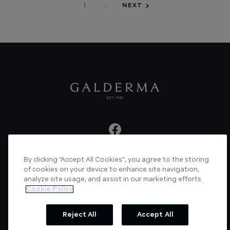
1
...
NEXT
By clicking “Accept All Cookies”, you agree to the storing
About us
Articles
News
Videos
of cookies on your device to enhance site navigation,
analyze site usage, and assist in our marketing efforts.
Verified Certificate
Contact us
Cookie Policy
Cookie Policy
Privacy Policy
Reject All
Accept All