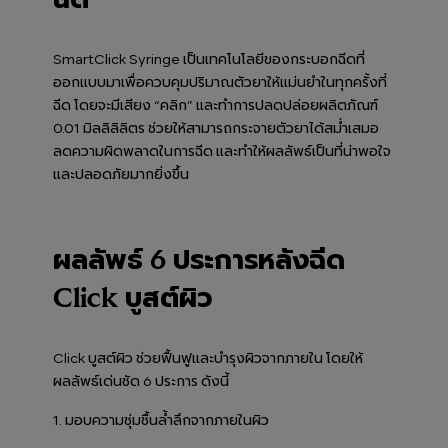
SmartClick Syringe เป็นเทคโนโลยีของกระบอกฉีดที่
ออกแบบมาเพื่อควบคุมปริมาณตัวยาให้แม่นยำในทุกครั้งที่
ฉีด โดยจะมีเสียง “คลิก” และทำการปลดปล่อยผลิตภัณฑ์
0.01 มิลลิลิลิตร ช่วยให้สามารถกระจายตัวยาได้สม่ำเสมอ
ลดความผิดพลาดในการฉีด และทำให้ผลลัพธ์เป็นที่น่าพอใจ
และปลอดภัยมากยิ่งขึ้น
ผลลัพธ์ 6 ประการหลังฉีด
Click บูสต์ผิว
Click บูสต์ผิว ช่วยฟื้นฟูและบำรุงผิวจากภายใน โดยให้
ผลลัพธ์เด่นชัด 6 ประการ ดังนี้
1. มอบความชุ่มชื้นล้ำลึกจากภายในผิว