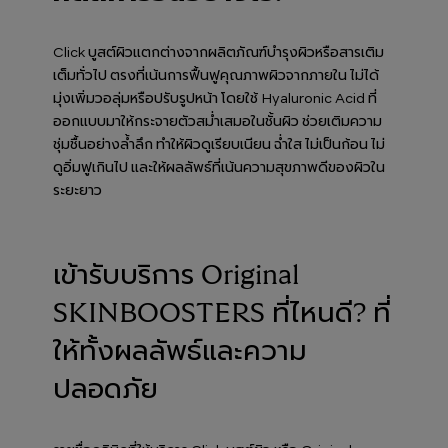
Click บูสต์ผิวแตกต่างจากผลิตภัณฑ์บำรุงผิวหรือสารเติม
เต็มทั่วไป ตรงที่เน้นการฟื้นฟูคุณภาพผิวจากภายใน ไม่ได้
มุ่งเพิ่มวอลุ่มหรือปรับรูปหน้า โดยใช้ Hyaluronic Acid ที่
ออกแบบมาให้กระจายตัวสม่ำเสมอในชั้นผิว ช่วยเติมความ
ชุ่มชื้นอย่างล้ำลึก ทำให้ผิวดูเรียบเนียน ฉ่ำใส ไม่เป็นก้อน ไม่
ดูอิ่มฟูเกินไป และให้ผลลัพธ์ที่เน้นความสุขภาพดีของผิวใน
ระยะยาว
เข้ารับบริการ Original
SKINBOOSTERS ที่ไหนดี? ที่
ให้ทั้งผลลัพธ์และความ
ปลอดภัย