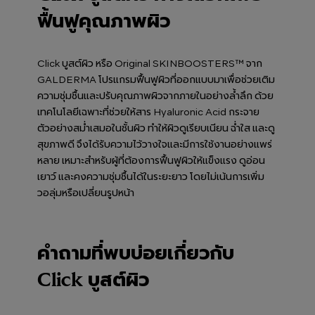
ฟื้นฟูคุณภาพผิว
Click บูสต์ผิว หรือ Original SKINBOOSTERS™ จาก
GALDERMA โปรแกรมฟื้นฟูผิวที่ออกแบบมาเพื่อช่วยเติม
ความชุ่มชื้นและปรับคุณภาพผิวจากภายในอย่างล้ำลึก ด้วย
เทคโนโลยีเฉพาะที่ช่วยให้สาร Hyaluronic Acid กระจาย
ตัวอย่างสม่ำเสมอในชั้นผิว ทำให้ผิวดูเรียบเนียน ฉ่ำใส และดู
สุขภาพดี จึงได้รับความไว้วางใจและมีการใช้งานอย่างแพร่
หลาย เหมาะสำหรับผู้ที่ต้องการฟื้นฟูผิวให้แข็งแรง ดูอ่อน
เยาว์ และคงความชุ่มชื้นได้ในระยะยาว โดยไม่เน้นการเพิ่ม
วอลุ่มหรือเปลี่ยนรูปหน้า
คำถามที่พบบ่อยเกี่ยวกับ
Click บูสต์ผิว