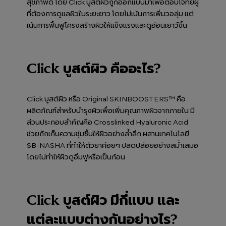
สุขภาพดี โดย Click บูสต์ผิวถูกออกแบบมาเพื่อตอบโจทย์ผู้
ที่ต้องการดูแลผิวในระยะยาว โดยไม่เน้นการเพิ่มวอลุ่ม แต่
เน้นการฟื้นฟูโครงสร้างผิวให้แข็งแรงและดูอ่อนเยาว์ขึ้น
Click บูสต์ผิว คืออะไร?
Click บูสต์ผิว หรือ Original SKINBOOSTERS™ คือ
ผลิตภัณฑ์สำหรับบำรุงผิวเพื่อเพิ่มคุณภาพผิวจากภายใน มี
ส่วนประกอบสำคัญคือ Crosslinked Hyaluronic Acid
ช่วยกักเก็บความชุ่มชื้นให้ผิวอย่างล้ำลึก ผสานเทคโนโลยี
SB-NASHA ที่ทำให้ตัวยาค่อยๆ ปลดปล่อยอย่างสม่ำเสมอ
โดยไม่ทำให้ผิวดูอิ่มฟูหรือเป็นก้อน
Click บูสต์ผิว มีกี่แบบ และ
แต่ละแบบต่างกันอย่างไร?