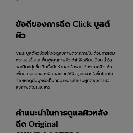
ข้อดีของการฉีด Click บูสต์
ผิว
Click บูสต์ผิวช่วยให้ผิวดูสุขภาพดีจากภายใน ด้วยการเติม
ความชุ่มชื้นและฟื้นฟูคุณภาพผิว ทำให้ผิวเรียบเนียน ฉ่ำใส
และยืดหยุ่นขึ้น อีกทั้งยังช่วยลดริ้วรอยเล็กๆ จากผิวแห้ง
เพิ่มความแน่นของผิว และช่วยให้ผิวดูกระจ่างใสขึ้นโดยไม่
ทำให้ผิวดูอิ่มฟูหรือเป็นก้อน เหมาะสำหรับผู้ที่ต้องการผิว
สุขภาพดีในระยะยาว
คำแนะนำในการดูแลผิวหลัง
ฉีด Original