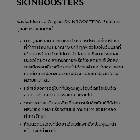
SKINBOOSTERS
หลังรับโปรแกรม Original SKINBOOSTERS™ มีวิธีการ
ดูแลผิวหลังฉีดดังนี้
ควรดูแลผิวอย่างเหมาะสม โดยควรประคบเย็นบริเวณ
ที่ทำการรักษาประมาณ 10 นาที ทุกๆ ชั่วโมงในวันแรกที่
เข้าทำการรักษา โดยไม่ควรนำก้อนน้ำแข็งมาประคบลง
บนผิวโดยตรง สามารถทายาหรือใช้ผลิตภัณฑ์เพื่อลด
การเกิดรอยเขียวหรือรอยช้ำได้ตามคำแนะนำของแพทย์
หากมีอาการปวดสามารถรับประทานยาแก้ปวดได้ตาม
ความเหมาะสม
หลีกเลี่ยงการอยู่ในที่ที่มีอุณหภูมิร้อนจัดหรือเย็นจัด
จนกว่าบริเวณที่บวมหรือแดงจะหายไป
งดการแต่งหน้าและหลีกเลี่ยงการใช้ผลิตภัณฑ์ที่มีส่วน
ผสมของ AHA หรือวิตามินซี ภายใน 24 ชั่วโมงหลัง
ทำการรักษา
ห้ามนวดบริเวณที่ฉีดยา เว้นแต่แพทย์จะเป็นผู้แนะนำ
หรือสั่งให้ทำเท่านั้น