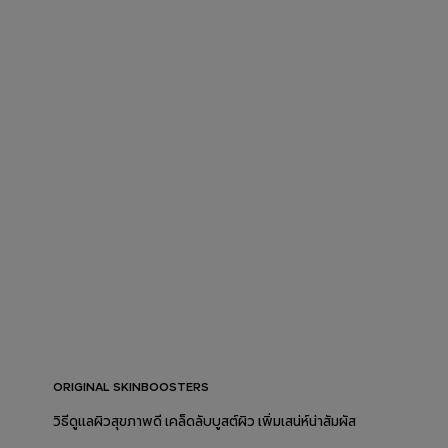
ORIGINAL SKINBOOSTERS
วิธีดูแลผิวสุขภาพดี เคล็ดลับบูสต์ผิว เพิ่มเสน่ห์น่าสัมผัส