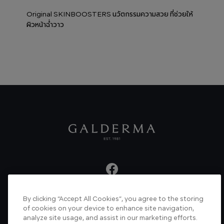
Original SKINBOOSTERS นวัตกรรมความสวย ที่ช่วยให้
ผิวหน้าฉ่ำวาว
By clicking “Accept All Cookies”, you agree to the storing
About us
Articles
News
Videos
of cookies on your device to enhance site navigation,
analyze site usage, and assist in our marketing efforts.
Verified Certificate
Contact us