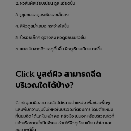
2. ผิวสัมผัสเรียบเนียน ดูละเอียดขึ้น
3. รูขุมขนแลดูกระชับและเล็กลง
4. สีผิวดูสม่ำเสมอ กระจ่างใสขึ้น
5. ริ้วรอยเล็กๆ ดูจางลง ผิวดูอ่อนเยาว์ขึ้น
6. แผลเป็นจากสิวแลดูตื้นขึ้น ผิวดูเรียบเนียนมากขึ้น
Click บูสต์ผิว สามารถฉีด
บริเวณใดได้บ้าง?
Click บูสต์ผิวสามารถฉีดได้หลายตำแหน่ง เพื่อช่วยฟื้นฟู
และเพิ่มความชุ่มชื้นให้ผิวในบริเวณที่ต้องการ โดยตำแหน่ง
ที่นิยมฉีด ได้แก่ ใบหน้า คอ หลังมือ เนินอก หรือบริเวณผิวที่
แห้งหรือขาดน้ำเป็นพิเศษ ช่วยให้ผิวดูเรียบเนียน ฉ่ำใส และ
สุขภาพดีขึ้น