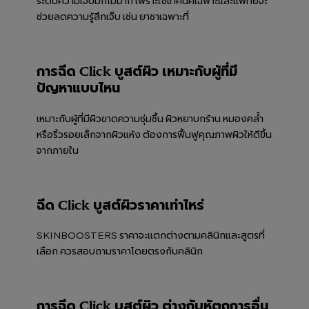
ระดับความเจ็บมักไม่มาก เพราะใช้เทคนิคเฉพาะและแพทย์จะ
ช่วยลดความรู้สึกเจ็บ เช่น ยาชาเฉพาะที่
การฉีด Click บูสต์ผิว เหมาะกับผู้ที่มี
ปัญหาแบบไหน
เหมาะกับผู้ที่มีผิวขาดความชุ่มชื้น ผิวหยาบกร้าน หมองคล้ำ
หรือริ้วรอยเล็กจากผิวแห้ง ต้องการฟื้นฟูคุณภาพผิวให้ดีขึ้น
จากภายใน
ฉีด Click บูสต์ผิวราคาเท่าไหร่
SKINBOOSTERS ราคาจะแตกต่างตามคลินิกและสูตรที่
เลือก ควรสอบถามราคาโดยตรงกับคลินิก
การฉีด Click บูสต์ผิว ต่างกับหัตถการอื่น