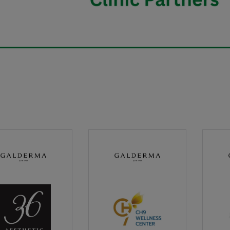
ินิกเวชกรรม (36
ศูนย์ชะลอวัยและความงาม
แอปโซ
hetic)
โรงพยาบาลจุฬารัตน์ 9
ตาล ค
แอร์พอร์ต (CH9
dr.Tan
WELLNESS CENTER)