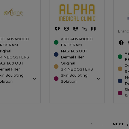
 คลีนิก (Alene
แอลฟา เมดิคอล คลินิก
โรงพยา
)
(Alpha Medical Clinic)
เนชั่น
Intern
Branc
BO ADVANCED
ABO ADVANCED
ROGRAM
PROGRAM
riginal
NASHA & OBT
A
KINBOOSTERS
Dermal Filler
P
ASHA & OBT
Original
Or
ermal Filler
SKINBOOSTERS
S
kin Sculpting
Skin Sculpting
N
olution
Solution
De
Sk
So
1
...
NEXT