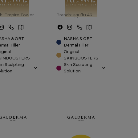
h:
Empire Tower
Branch:
สุขุมวิท 49
ASHA & OBT
NASHA & OBT
rmal Filler
Dermal Filler
iginal
Original
KINBOOSTERS
SKINBOOSTERS
in Sculpting
Skin Sculpting
lution
Solution