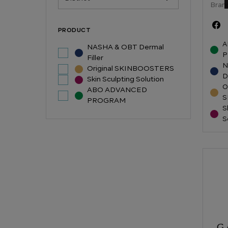
Bran
PRODUCT
A
NASHA & OBT Dermal
P
Filler
N
Original SKINBOOSTERS
D
Skin Sculpting Solution
O
ABO ADVANCED
S
PROGRAM
S
S
คลินิ
(Adva