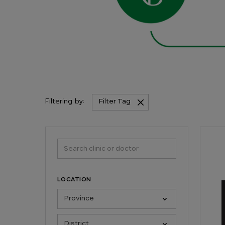
Filtering by:
Filter Tag
LOCATION
36 คล
Aest