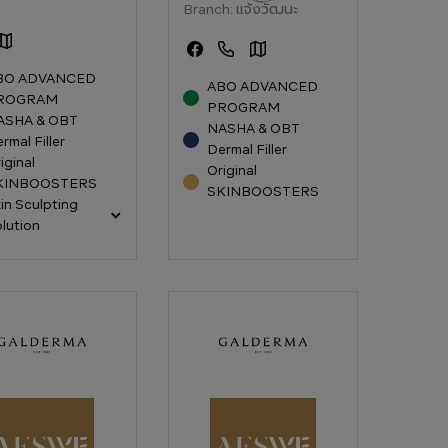
Branch:
แจ้งวัฒนะ
BO ADVANCED
ABO ADVANCED
ROGRAM
PROGRAM
ASHA & OBT
NASHA & OBT
rmal Filler
Dermal Filler
iginal
Original
KINBOOSTERS
SKINBOOSTERS
in Sculpting
lution
 เอสเธทิค (Aeswe
เอสวี เอสเธทิค (Aeswe
tic Clinic)
Aesthetic Clinic)