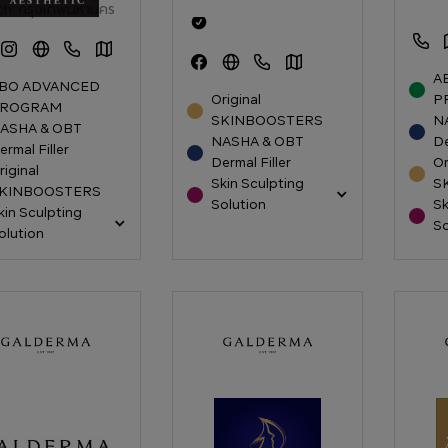
ch:
กรุงเทพมหานคร
A
BO ADVANCED
Original
P
ROGRAM
SKINBOOSTERS
N
ASHA & OBT
NASHA & OBT
De
ermal Filler
Dermal Filler
Or
riginal
Skin Sculpting
S
KINBOOSTERS
Solution
Sk
kin Sculpting
So
olution
กหมอโชคชัย
เอสเซนต์ คลินิก (Aescent
เอสวี
nce laser Clinic)
Clinic)
Aesthe