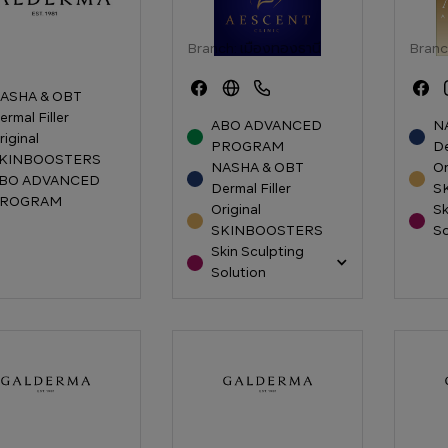
Branch:
เมืองทองธานี
Branc
ASHA & OBT
ermal Filler
ABO ADVANCED
N
riginal
PROGRAM
De
KINBOOSTERS
NASHA & OBT
Or
BO ADVANCED
Dermal Filler
S
ROGRAM
Original
Sk
SKINBOOSTERS
So
Skin Sculpting
Solution